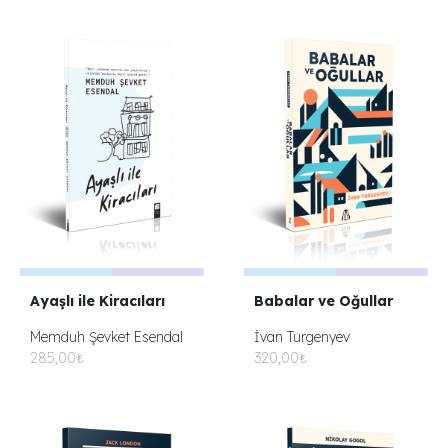
Ayaşlı ile Kiracıları
Babalar ve Oğullar
Memduh Şevket Esendal
İvan Turgenyev
285,00₺
320,00₺