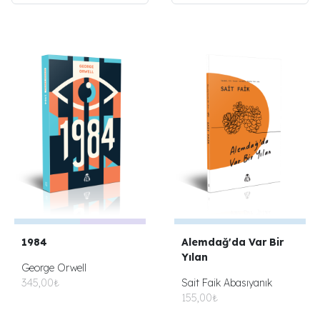
1984
Alemdağ'da Var Bir
Yılan
George Orwell
345,00₺
Sait Faik Abasıyanık
155,00₺