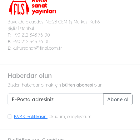
Büyükdere caddesi No:23 CEM İş Merkezi Kat:6
Şişli/İstanbul
T:
+90 212 343 76 00
F:
+90 212 343 76 05
E:
kultursanat@final.com.tr
Haberdar olun
Bizden haberdar olmak için
bülten abonesi
olun.
Abone ol
KVKK Politikasını
okudum, onaylıyorum.